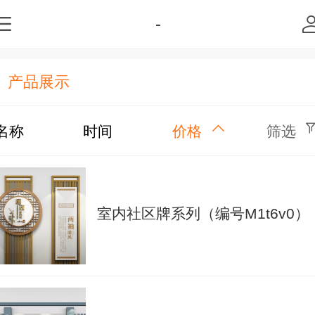
-
产品展示
名称
时间
价格
筛选
室内社区牌系列（编号M1t6v0）